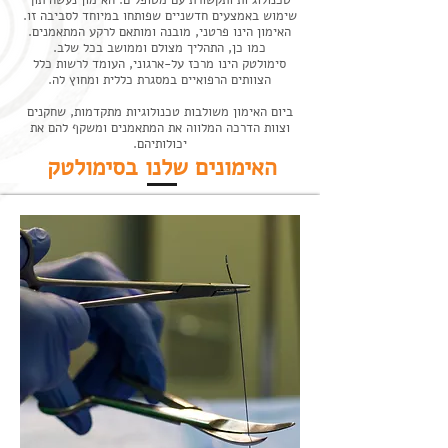
טכנולוגיות ותקשורת עם מטופלים. האימון נעשה תוך
שימוש באמצעים חדשניים שפותחו במיוחד לסביבה זו.
האימון הינו פרטני, מובנה ומותאם לרקע המתאמנים.
כמו כן, התהליך מצולם וממושב בכל שלב.
סימולטק הינו מרכז על-ארגוני, העומד לרשות כלל
הצוותים הרפואיים במסגרת כללית ומחוץ לה.
ביום האימון משולבות טכנולוגיות מתקדמות, שחקנים
וצוות הדרכה המלווה את המתאמנים ומשקף להם את
יכולותיהם.
האימונים שלנו בסימולטק