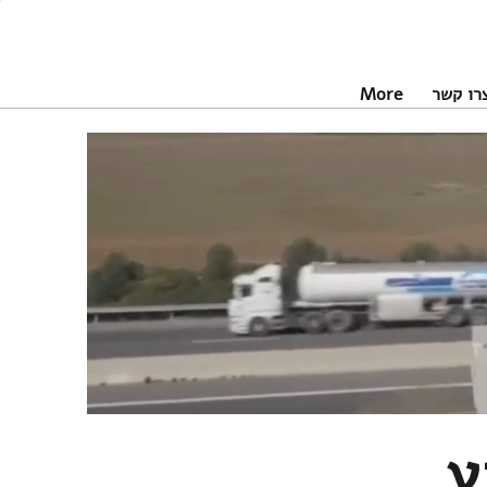
רו קשר
More
ע