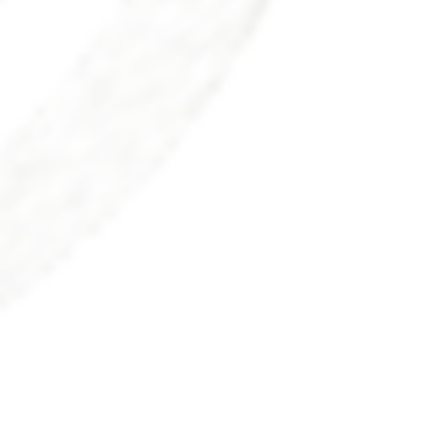
Simultech - The Center for Medical Simu
Services, Medical Center, Meir, Tsherni
Tel: +972 9 7471818, Fax: +972 9 7471120