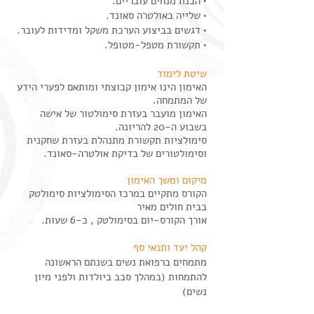
• הבנת מנחים עובריים.
• שלייה באולטרה סאונד.
• דגשים בביצוע הערכת משקל ומדידות לעובר.
• תקשורת מטפל-מטופל
.
שיטת לימוד
האימון הינו אימון קבוצתי ומותאם לפערי הידע
של המתמחה.
האימון מועבר בעזרת סימולטור של אישה
בשבוע ה-20 להריונה.
סימולציות תקשורת מתנהלת בעזרת שחקנית
וסימולטורים של בדיקת אולטרה-סאונד.
מיקום ומשך האימון
הקורס מתקיים במרכז הסימולציות סימולטק
בבית חולים מאיר
אורך הקורס-יום בסימולטק , כ-6 שעות.
קהל יעד ותנאי סף
מתמחים ברפואת נשים בשנתם הראשונה
להתמחות (במהלך סבב ביולדות ולפני מיון
נשים)