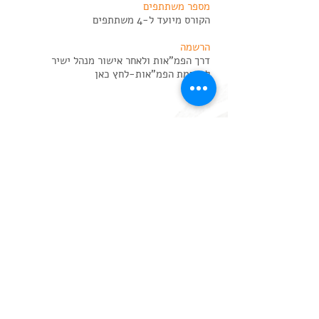
מספר משתתפים
הקורס מיועד ל-4 משתתפים
הרשמה
דרך הפמ"אות ולאחר אישור מנהל ישיר
לרשימת הפמ"אות-לחץ כאן
Simultech - The Center for Medical Simulation of the
General Health Services, Medical Center, Meir,
Tshernichovsky 59, Kfar Saba
Tel:
+972 9 7471818
, Fax:
+972 9 7471120